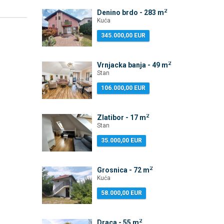
2
Denino brdo - 283 m
Kuća
345.000,00 EUR
2
Vrnjacka banja - 49 m
Stan
106.000,00 EUR
2
Zlatibor - 17 m
Stan
35.000,00 EUR
2
Grosnica - 72 m
Kuća
58.000,00 EUR
2
Draca - 55 m