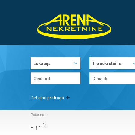
Lokacija
Tip nekretnine
Detaljna pretraga
Početna
2
- m