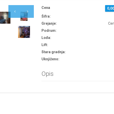
Cena
0,0
Šifra:
Grejanje:
Cen
Podrum:
Lođa:
Lift:
Stara gradnja:
Uknjiženo:
Opis