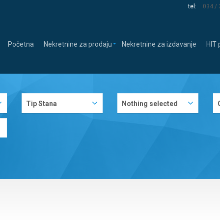
tel:
034 /
Početna
Nekretnine za prodaju
Nekretnine za izdavanje
HIT
Tip Stana
Nothing selected