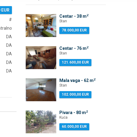
0 EUR
2
Centar - 38 m
#
Stan
tralno
78.000,00 EUR
DA
DA
2
Centar - 76 m
Stan
DA
DA
121.600,00 EUR
DA
2
Mala vaga - 62 m
Stan
102.000,00 EUR
2
Pivara - 80 m
Kuća
60.000,00 EUR