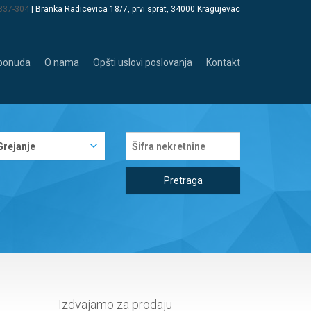
 337-304
| Branka Radicevica 18/7, prvi sprat, 34000 Kragujevac
 ponuda
O nama
Opšti uslovi poslovanja
Kontakt
Grejanje
Pretraga
Izdvajamo za prodaju