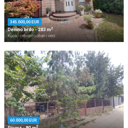
345.000,00 EUR
2
Denino brdo - 283 m
Kuća - cetvorosoban i veci
60.000,00 EUR
2
Pivara - 80 m