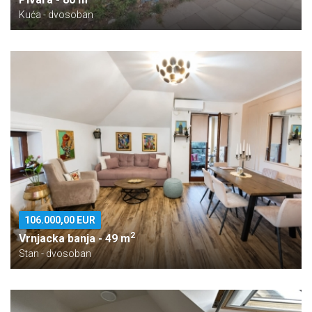
Kuća - dvosoban
106.000,00 EUR
2
Vrnjacka banja - 49 m
Stan - dvosoban