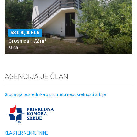
58.000,00 EUR
2
Grosnica - 72 m
Kuća
AGENCIJA JE ČLAN
Grupacija posrednika u prometu nepokretnosti Srbije
KLASTER NEKRETNINE