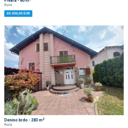
Pivara - 80 m
Kuća
60.000,00 EUR
2
Denino brdo - 283 m
Kuća