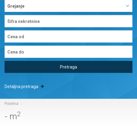
Grejanje
Pretraga
Detaljna pretraga
Početna
2
- m