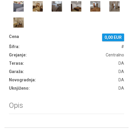
Cena
0,00 EUR
Šifra:
#
Grejanje:
Centralno
Terasa:
DA
Garaža:
DA
Novogradnja:
DA
Uknjiženo:
DA
Opis