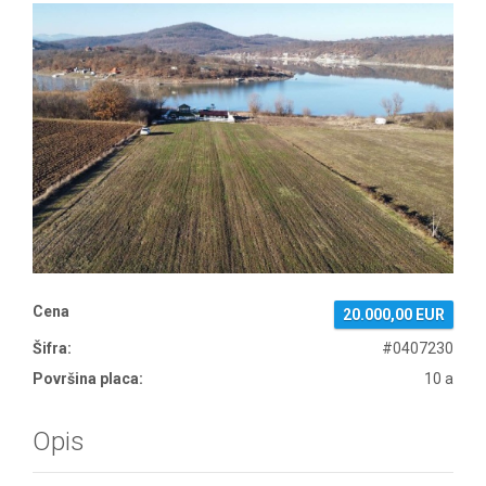
Cena
20.000,00 EUR
Šifra:
#0407230
Površina placa:
10 a
Opis