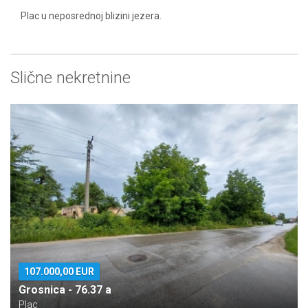
Plac u neposrednoj blizini jezera.
Slične nekretnine
107.000,00 EUR
Grosnica - 76.37 a
Plac