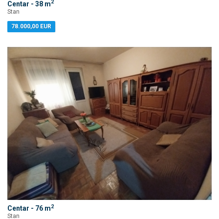
2
Centar - 38 m
Stan
78.000,00 EUR
2
Centar - 76 m
Stan