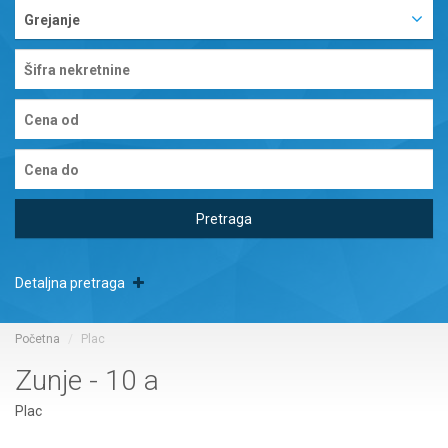
Grejanje
Pretraga
Detaljna pretraga
Početna
Plac
Zunje - 10 a
Plac