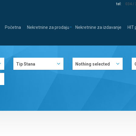
tel:
034 /
Početna
Nekretnine za prodaju
Nekretnine za izdavanje
HIT
Tip Stana
Nothing selected