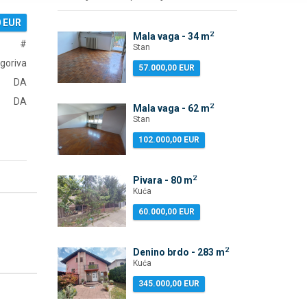
0 EUR
2
Mala vaga - 34 m
#
Stan
 goriva
57.000,00 EUR
DA
DA
2
Mala vaga - 62 m
Stan
102.000,00 EUR
2
Pivara - 80 m
Kuća
60.000,00 EUR
2
Denino brdo - 283 m
Kuća
345.000,00 EUR