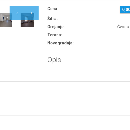
Cena
0,0
Šifra:
Grejanje:
Čvrsta
Terasa:
Novogradnja:
Opis