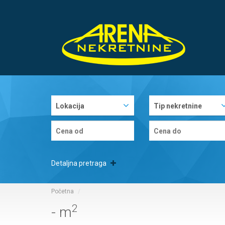
Lokacija
Tip nekretnine
Detaljna pretraga
Početna
2
- m