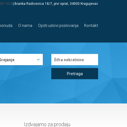
 337-304
| Branka Radicevica 18/7, prvi sprat, 34000 Kragujevac
 ponuda
O nama
Opšti uslovi poslovanja
Kontakt
Grejanje
Pretraga
Izdvajamo za prodaju