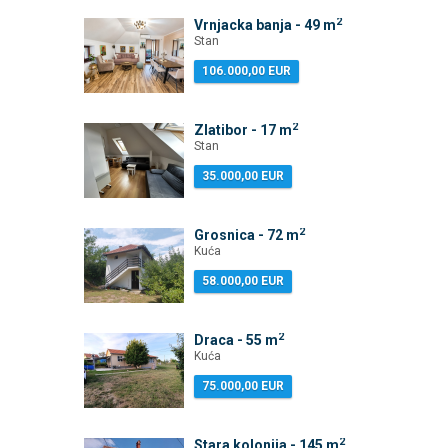
2
Vrnjacka banja - 49 m
Stan
106.000,00 EUR
2
Zlatibor - 17 m
Stan
35.000,00 EUR
2
Grosnica - 72 m
Kuća
58.000,00 EUR
2
Draca - 55 m
Kuća
75.000,00 EUR
2
Stara kolonija - 145 m