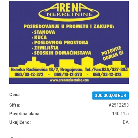
Cena
300.000,00 EUR
Šifra:
#2512253
Površina placa:
140.11 a
Uknjiženo:
DA