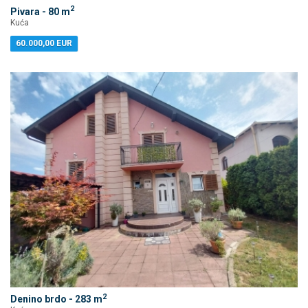
2
Pivara - 80 m
Kuća
60.000,00 EUR
2
Denino brdo - 283 m