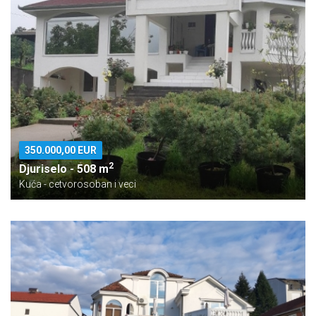
350.000,00 EUR
2
Djuriselo - 508 m
Kuća - cetvorosoban i veci