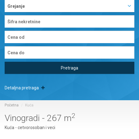
Grejanje
Pretraga
Detaljna pretraga
Početna
Kuća
2
Vinogradi - 267 m
Kuća - cetvorosoban i veci