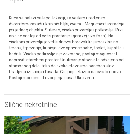
Kuca se nalazi na lepoj lokaciji, sa velikim uredjenim
dvoristem-zasadi ukrasnih biljki, cveca... Mogucnost izgradnje
jos jednog objekta. Suteren, visoko prizemlje i potkrovlje. Prvi
nivo se sastoji od cetiri prostorije i garaze(siva faza). Na
visokom prizemlju je veliki dnevni boravak koji ima izlaz na
terasu, trpezarija, kuhinja, dve spavace sobe, toalet, kupatilo i
hodnik. Visoko potkrovlje nje zavrseno, postoji mogucnost
napraviti stambeni prostor. Unutrasnje stpeniste odvojeno od
stambenog dela, tako da svaka etaza ima poseban ulaz.
Uradjena izolacija i fasada. Grejanje etazno na cvrsto gorivo.
Postoji mogucnost uvodjenja gasa. Uknjizena.
Slične nekretnine