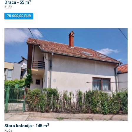
2
Draca - 55 m
Kuća
75.000,00 EUR
2
Stara kolonija - 145 m
Kuća