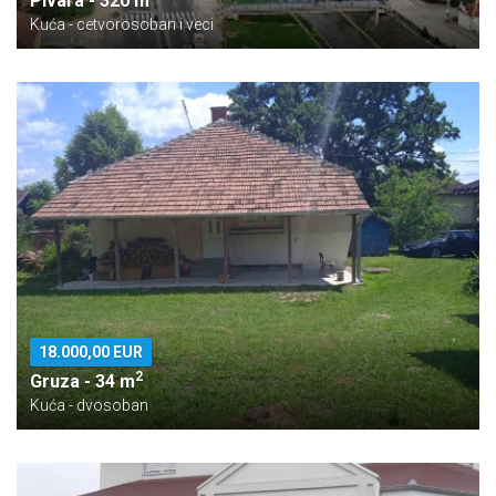
Pivara - 320 m
Kuća - cetvorosoban i veci
18.000,00 EUR
2
Gruza - 34 m
Kuća - dvosoban