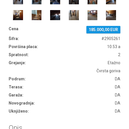
Cena
185.000,00 EUR
Šifra:
#2905261
Površina placa:
10.53 a
Spratnost:
2
Grejanje:
Etažno
Čvrsta goriva
Podrum:
DA
Terasa:
DA
Garaža:
DA
Novogradnja:
DA
Uknjiženo:
DA
Opis